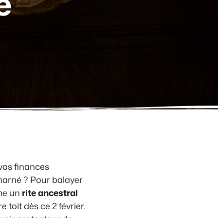
e
vos finances
charné ? Pour balayer
mme un
rite ancestral
 toit dès ce 2 février.