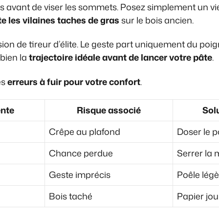
 avant de viser les sommets. Posez simplement un vie
te les vilaines taches de gras
sur le bois ancien.
ion de tireur d’élite. Le geste part uniquement du poig
 bien la
trajectoire idéale avant de lancer votre pâte
.
es
erreurs à fuir pour votre confort
.
ente
Risque associé
Sol
Crêpe au plafond
Doser le p
Chance perdue
Serrer la 
Geste imprécis
Poêle légè
Bois taché
Papier jou