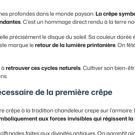
cines profondes dans le monde paysan.
La crêpe symbol
ondantes
. C’est un hommage direct rendu à la terre nou
le précisément le disque du soleil. Sa couleur dorée é
geste marque le
retour de la lumière printanière
. On fêt
e à
retrouver ces cycles naturels
. Cultiver son bien-ê
ons.
écessaire de la première crêpe
e crêpe à la tradition chandeleur crepe sur l’armoire.
mboliquement aux forces invisibles qui régissent la f
 offrandes faites aux divinités antiques. On garantit ai