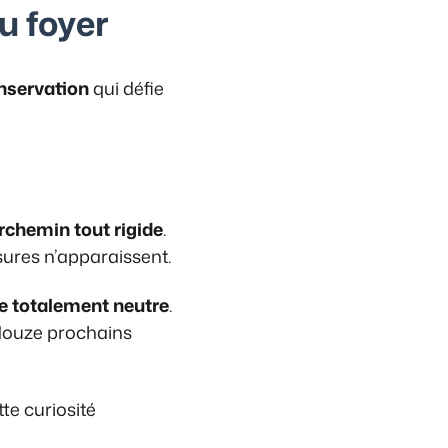
u foyer
nservation
qui défie
rchemin tout rigide
.
sures n’apparaissent.
te totalement neutre
.
 douze prochains
te curiosité