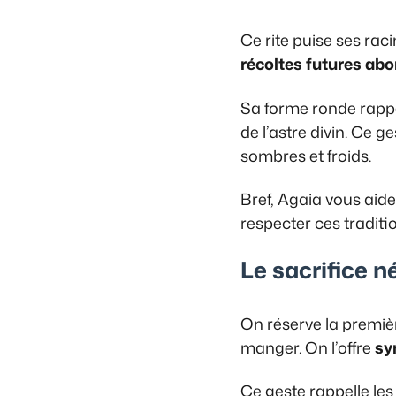
Ce rite puise ses ra
récoltes futures ab
Sa forme ronde rappel
de l’astre divin. Ce 
sombres et froids.
Bref, Agaia vous aid
respecter ces traditi
Le sacrifice n
On réserve la premièr
manger. On l’offre
sy
Ce geste rappelle les