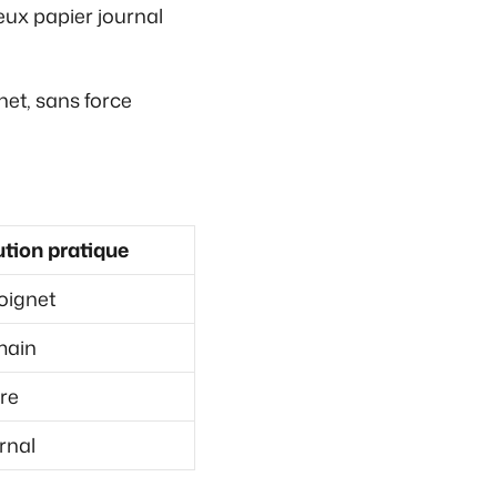
ux papier journal
net, sans force
ution pratique
oignet
main
re
rnal