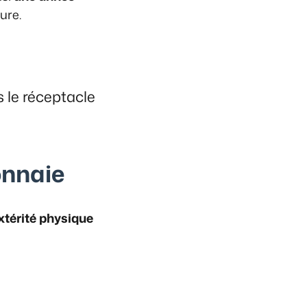
ure.
s le réceptacle
onnaie
xtérité physique