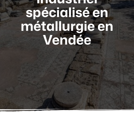
comptable en
spécialisé en
organismes
porteurs du sigle
métallurgie en
Lorraine et
Luxembourg
Vendée